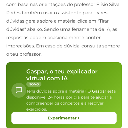
com base nas orientações do professor Elísio Silva.
Podes também usar o assistente para tirares
dúvidas gerais sobre a matéria, clica em "Tirar
dúvidas" abaixo. Sendo uma ferramenta de IA, as
respostas podem ocasionalmente conter
imprecisões. Em caso de dúvida, consulta sempre
o teu professor.
Gaspar, o teu explicador
virtual com IA
NOVO
Tens dúvidas sobre a matéria? O
Gaspar
está
disponível 24 horas por dia para te ajudar a
compreender os conceitos e a resolver
exercícios.
Experimentar